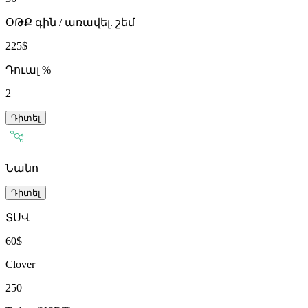
ՕԹՔ գին / առավել. շեմ
225$
Դուալ %
2
Դիտել
Նանո
Դիտել
ՏՍՎ
60$
Clover
250