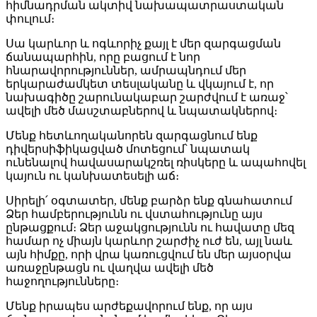
հիմնադրման ակտիվ նախապատրաստական
փուլում։
Սա կարևոր և ոգևորիչ քայլ է մեր զարգացման
ճանապարհին, որը բացում է նոր
հնարավորություններ, ամրապնդում մեր
երկարաժամկետ տեսլականը և վկայում է, որ
նախագիծը շարունակաբար շարժվում է առաջ՝
ավելի մեծ մասշտաբներով և նպատակներով։
Մենք հետևողականորեն զարգացնում ենք
դիվերսիֆիկացված մոտեցում՝ նպատակ
ունենալով հավասարակշռել ռիսկերը և ապահովել
կայուն ու կանխատեսելի աճ։
Սիրելի՛ օգտատեր, մենք բարձր ենք գնահատում
Ձեր համբերությունն ու վստահությունը այս
ընթացքում։ Ձեր աջակցությունն ու հավատը մեզ
համար ոչ միայն կարևոր շարժիչ ուժ են, այլ նաև
այն հիմքը, որի վրա կառուցվում են մեր այսօրվա
առաջընթացն ու վաղվա ավելի մեծ
հաջողությունները։
Մենք իրապես արժեքավորում ենք, որ այս