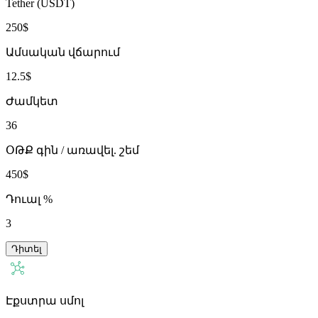
Tether (USDT)
250$
Ամսական վճարում
12.5$
Ժամկետ
36
ՕԹՔ գին / առավել. շեմ
450$
Դուալ %
3
Դիտել
Էքստրա սմոլ