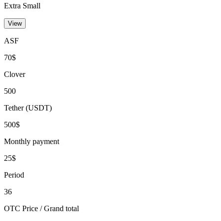
Extra Small
View
ASF
70$
Clover
500
Tether (USDT)
500$
Monthly payment
25$
Period
36
OTC Price / Grand total