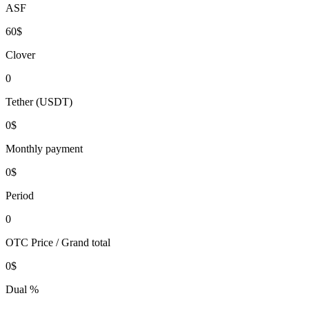
ASF
60$
Clover
0
Tether (USDT)
0$
Monthly payment
0$
Period
0
OTC Price / Grand total
0$
Dual %