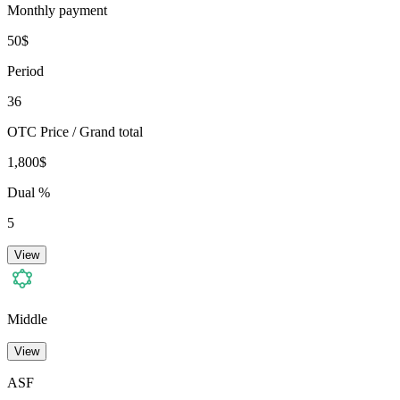
Monthly payment
50$
Period
36
OTC Price / Grand total
1,800$
Dual %
5
View
Middle
View
ASF