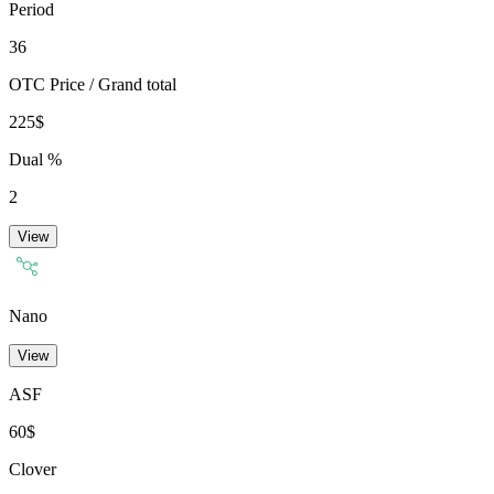
Period
36
OTC Price / Grand total
225$
Dual %
2
View
Nano
View
ASF
60$
Clover