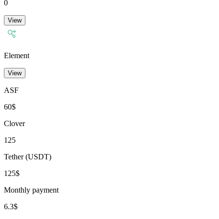
0
View
Element
View
ASF
60$
Clover
125
Tether (USDT)
125$
Monthly payment
6.3$