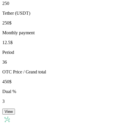
250
Tether (USDT)
250$
Monthly payment
12.5$
Period
36
OTC Price / Grand total
450$
Dual %
3
View