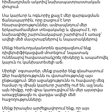
հիմնադրման ակտիվ նախապատրաստական
փուլում։
Սա կարևոր և ոգևորիչ քայլ է մեր զարգացման
ճանապարհին, որը բացում է նոր
հնարավորություններ, ամրապնդում մեր
երկարաժամկետ տեսլականը և վկայում է, որ
նախագիծը շարունակաբար շարժվում է առաջ՝
ավելի մեծ մասշտաբներով և նպատակներով։
Մենք հետևողականորեն զարգացնում ենք
դիվերսիֆիկացված մոտեցում՝ նպատակ
ունենալով հավասարակշռել ռիսկերը և ապահովել
կայուն ու կանխատեսելի աճ։
Սիրելի՛ օգտատեր, մենք բարձր ենք գնահատում
Ձեր համբերությունն ու վստահությունը այս
ընթացքում։ Ձեր աջակցությունն ու հավատը մեզ
համար ոչ միայն կարևոր շարժիչ ուժ են, այլ նաև
այն հիմքը, որի վրա կառուցվում են մեր այսօրվա
առաջընթացն ու վաղվա ավելի մեծ
հաջողությունները։
Մենք իրապես արժեքավորում ենք, որ այս