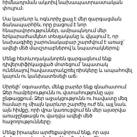
հիմնադրման ակտիվ նախապատրաստական
փուլում։
Սա կարևոր և ոգևորիչ քայլ է մեր զարգացման
ճանապարհին, որը բացում է նոր
հնարավորություններ, ամրապնդում մեր
երկարաժամկետ տեսլականը և վկայում է, որ
նախագիծը շարունակաբար շարժվում է առաջ՝
ավելի մեծ մասշտաբներով և նպատակներով։
Մենք հետևողականորեն զարգացնում ենք
դիվերսիֆիկացված մոտեցում՝ նպատակ
ունենալով հավասարակշռել ռիսկերը և ապահովել
կայուն ու կանխատեսելի աճ։
Սիրելի՛ օգտատեր, մենք բարձր ենք գնահատում
Ձեր համբերությունն ու վստահությունը այս
ընթացքում։ Ձեր աջակցությունն ու հավատը մեզ
համար ոչ միայն կարևոր շարժիչ ուժ են, այլ նաև
այն հիմքը, որի վրա կառուցվում են մեր այսօրվա
առաջընթացն ու վաղվա ավելի մեծ
հաջողությունները։
Մենք իրապես արժեքավորում ենք, որ այս